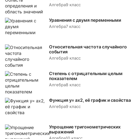
Алгебра
9 класс
Уравнения с двумя переменными
Алгебра
7 класс
Относительная частота случайного
события
Алгебра
9 класс
Степень с отрицательным целым
показателем
Алгебра
8 класс
Функция y= аx2, её график и свойства
Алгебра
9 класс
Упрощение тригонометрических
выражений
Алгебра
10 класс