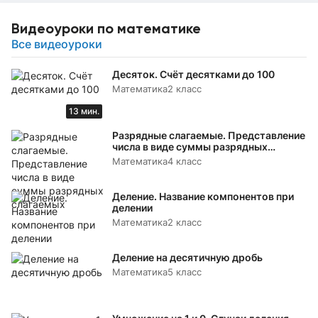
Видеоуроки по математике
Все видеоуроки
Десяток. Счёт десятками до 100
Математика
2 класс
13 мин.
Разрядные слагаемые. Представление
числа в виде суммы разрядных
слагаемых
Математика
4 класс
Деление. Название компонентов при
делении
Математика
2 класс
Деление на десятичную дробь
Математика
5 класс