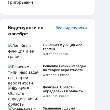
Видеоуроки по
Все видеоуроки
алгебре
Линейная функция и ее
график
Алгебра
7 класс
Решение типичных задач
по теории вероятности.
Задача 1
Алгебра
11 класс
Функция. Область
определения и область
значений
Алгебра
9 класс
Уравнения с двумя