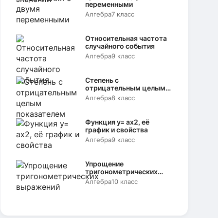
переменными
Алгебра
7 класс
Относительная частота
случайного события
Алгебра
9 класс
Степень с
отрицательным целым
показателем
Алгебра
8 класс
Функция y= аx2, её
график и свойства
Алгебра
9 класс
Упрощение
тригонометрических
выражений
Алгебра
10 класс