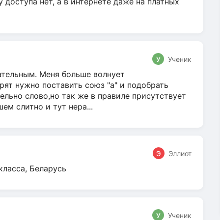
у доступа нет, а в интернете даже на платных
У
Ученик
гательным. Меня больше волнует
ят нужно поставить союз "а" и подобрать
ельно слово,но так же в правиле присутствует
м слитно и тут нера...
Э
Эллиот
класса, Беларусь
У
Ученик