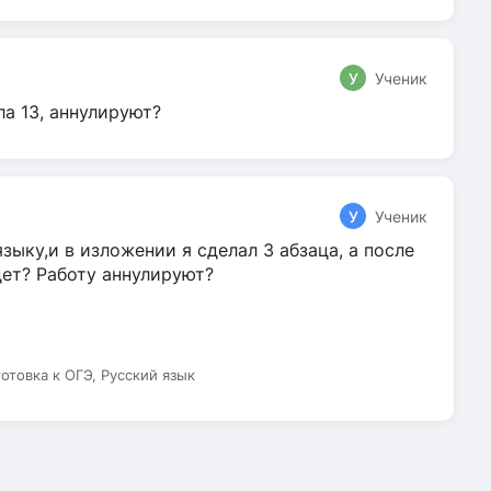
У
Ученик
ла 13, аннулируют?
У
Ученик
зыку,и в изложении я сделал 3 абзаца, а после
дет? Работу аннулируют?
готовка к ОГЭ, Русский язык