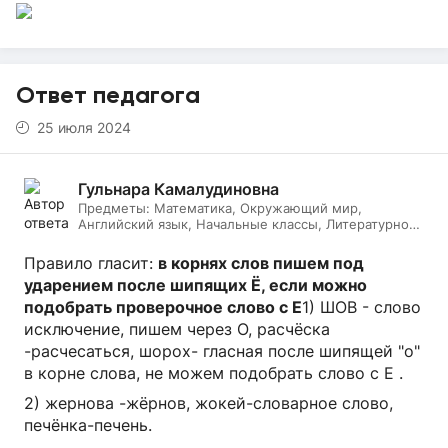
Ответ педагога
25 июля 2024
Гульнара Камалудиновна
Предметы:
Математика, Окружающий мир,
Английский язык, Начальные классы, Литературное
чтение, Русский язык
Правило гласит:
в корнях слов пишем под
ударением после шипящих Ё, если можно
подобрать проверочное слово с Е
1) ШОВ - слово
исключение, пишем через О, расчёска
-расчесаться, шорох- гласная после шипящей "о"
в корне слова, не можем подобрать слово с Е .
2) жернова -жёрнов, жокей-словарное слово,
печёнка-печень.