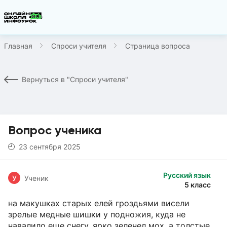
Главная
Спроси учителя
Страница вопроса
Вернуться в "Спроси учителя"
Вопрос ученика
23 сентября 2025
Русский язык
У
Ученик
5 класс
на макушках старых елей гроздьями висели
зрелые медные шишки у подножия, куда не
навалило еще снегу, ярко зеленел мох, а толстые