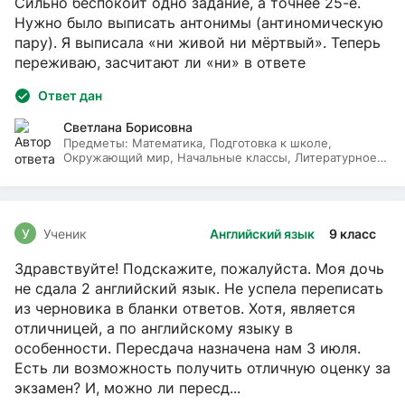
Сильно беспокоит одно задание, а точнее 25-е.
Нужно было выписать антонимы (антиномическую
пару). Я выписала «ни живой ни мёртвый». Теперь
переживаю, засчитают ли «ни» в ответе
Ответ дан
Светлана Борисовна
Предметы:
Математика, Подготовка к школе,
Окружающий мир, Начальные классы, Литературное
чтение, Русский язык
У
Ученик
Английский язык
9 класс
Здравствуйте! Подскажите, пожалуйста. Моя дочь
не сдала 2 английский язык. Не успела переписать
из черновика в бланки ответов. Хотя, является
отличницей, а по английскому языку в
особенности. Пересдача назначена нам 3 июля.
Есть ли возможность получить отличную оценку за
экзамен? И, можно ли пересд...