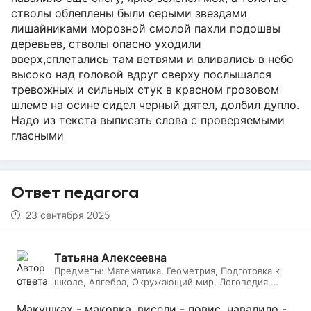
стволы облеплены были серыми звездами
лишайниками морозной смолой пахли подошвы
деревьев, стволы опасно уходили
вверх,сплетались там ветвями и вливались в небо
высоко над головой вдруг сверху послышался
тревожных и сильных стук в красном грозовом
шлеме на осине сидел черный дятел, долбил дупло.
Надо из текста выписать слова с проверяемыми
гласными
Ответ педагога
23 сентября 2025
Татьяна Алексеевна
Предметы:
Математика, Геометрия, Подготовка к
школе, Алгебра, Окружающий мир, Логопедия,
Дефектология, Начальные классы, Литературное
чтение, Русский язык
Макушках - маковка, висели - повис, навалило -