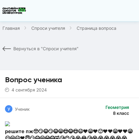
Главная
Спроси учителя
Страница вопроса
Вернуться в "Спроси учителя"
Вопрос ученика
4 сентября 2024
Геометрия
У
Ученик
8 класс
решите пж🥺😏😂😏😂😁😍😂😍😉❤️😁❤️🙂❤️❤️😁❤️❤️😁
😊😁😉❤️😇😏😂😁😭😂🤣🥲😊😘😭😂🥲😭😭😭😭😭😭