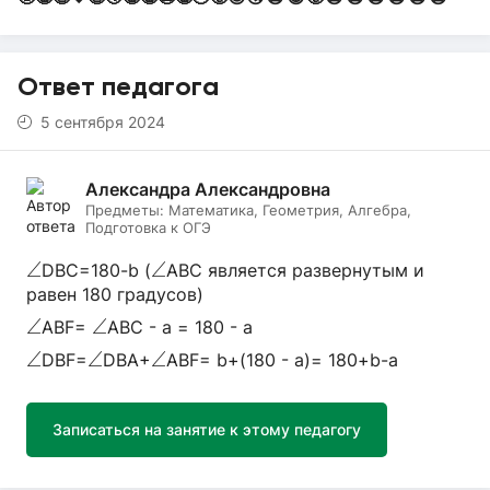
Ответ педагога
5 сентября 2024
Александра Александровна
Предметы:
Математика, Геометрия, Алгебра,
Подготовка к ОГЭ
∠
∠
∠
∠
DBC=180-b (
ABC является развернутым и
равен 180 градусов)
∠
∠
∠
∠
ABF=
ABC - a = 180 - a
∠
∠
∠
∠
∠
∠
DBF=
DBA+
ABF= b+(180 - a)= 180+b-a
Записаться на занятие к этому педагогу