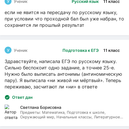
У
Ученик
Русский язык
11 класс
если не явится на пересдачу по русскому языку,
при условии что проходной бал был уже набран, то
сохранится ли прошлый результат
У
Ученик
Подготовка к ЕГЭ
11 класс
Здравствуйте, написала ЕГЭ по русскому языку.
Сильно беспокоит одно задание, а точнее 25-е.
Нужно было выписать антонимы (антиномическую
пару). Я выписала «ни живой ни мёртвый». Теперь
переживаю, засчитают ли «ни» в ответе
Ответ дан
Светлана Борисовна
Предметы:
Математика, Подготовка к школе,
Окружающий мир, Начальные классы, Литературное
чтение, Русский язык