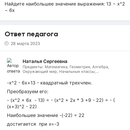
Найдите наибольшее значение выражения: 13 − x^2
− 6x
Ответ педагога
28 марта 2023
Наталья Сергеевна
Предметы:
Математика, Геометрия, Алгебра,
Окружающий мир, Начальные классы,
Литературное чтение, Подготовка к ОГЭ, Русский
язык
-x^2 - 6х+13 - квадратный трехчлен.
Преобразуем его:
- (х^2 + 6х - 13) = - (х^2 + 2х * 3 +9 - 22) = - (
(х+3)^2 - 22)
Наибольшее значение -(-22) = 22
достигается при х=-3