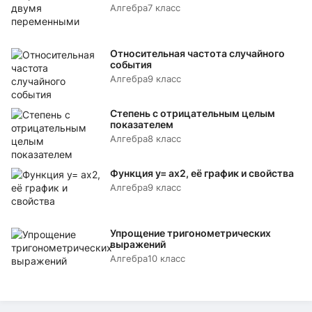
Алгебра
7 класс
Относительная частота случайного
события
Алгебра
9 класс
Степень с отрицательным целым
показателем
Алгебра
8 класс
Функция y= аx2, её график и свойства
Алгебра
9 класс
Упрощение тригонометрических
выражений
Алгебра
10 класс