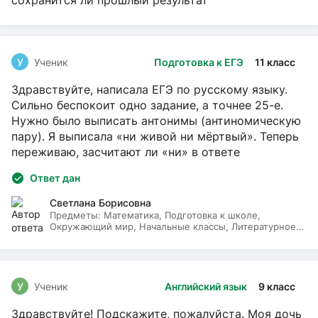
сохранится ли прошлый результат
У
Ученик
Подготовка к ЕГЭ
11 класс
Здравствуйте, написала ЕГЭ по русскому языку.
Сильно беспокоит одно задание, а точнее 25-е.
Нужно было выписать антонимы (антиномическую
пару). Я выписала «ни живой ни мёртвый». Теперь
переживаю, засчитают ли «ни» в ответе
Ответ дан
Светлана Борисовна
Предметы:
Математика, Подготовка к школе,
Окружающий мир, Начальные классы, Литературное
чтение, Русский язык
У
Ученик
Английский язык
9 класс
Здравствуйте! Подскажите, пожалуйста. Моя дочь