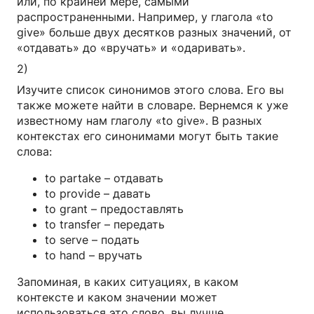
или, по крайней мере, самыми
распространенными. Например, у глагола «to
give» больше двух десятков разных значений, от
«отдавать» до «вручать» и «одаривать».
2)
Изучите список синонимов этого слова. Его вы
также можете найти в словаре. Вернемся к уже
известному нам глаголу «to give». В разных
контекстах его синонимами могут быть такие
слова:
to partake – отдавать
to provide – давать
to grant – предоставлять
to transfer – передать
to serve – подать
to hand – вручать
Запоминая, в каких ситуациях, в каком
контексте и каком значении может
использоваться это слово, вы лучше