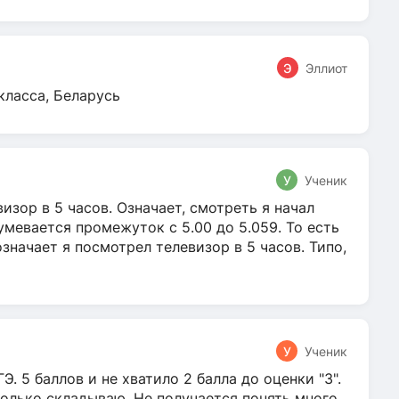
Э
Эллиот
класса, Беларусь
У
Ученик
зор в 5 часов. Означает, смотреть я начал
умевается промежуток с 5.00 до 5.059. То есть
 означает я посмотрел телевизор в 5 часов. Типо,
У
Ученик
Э. 5 баллов и не хватило 2 балла до оценки "3".
олько складываю. Не получается понять много