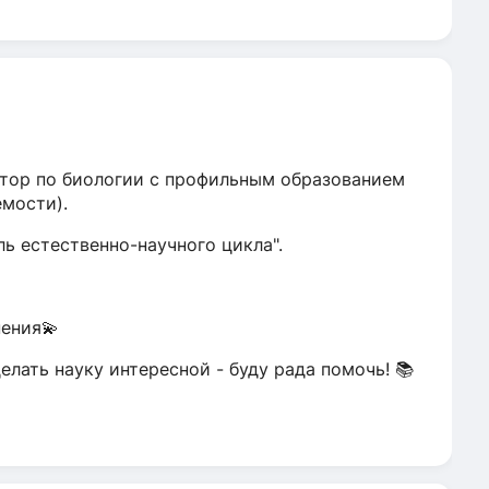
итор по биологии с профильным образованием
емости).
ь естественно-научного цикла".
ения💫
елать науку интересной - буду рада помочь! 📚